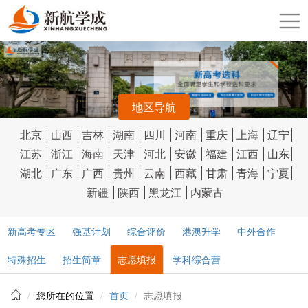
地区导航
北京
山西
吉林
湖南
四川
河南
重庆
上海
辽宁
江苏
浙江
海南
天津
河北
安徽
福建
江西
山东
湖北
广东
广西
贵州
云南
西藏
甘肃
青海
宁夏
新疆
陕西
黑龙江
内蒙古
新高考专区
强基计划
综合评价
港澳升学
中外合作
特殊招生
招生简章
志愿填报
学科综合营
您所在的位置
首页
志愿填报