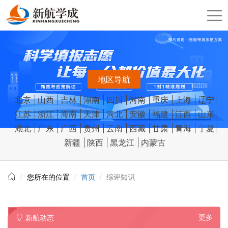
地区导航
北京
山西
吉林
湖南
四川
河南
重庆
上海
辽宁
江苏
浙江
海南
天津
河北
安徽
福建
江西
山东
湖北
广东
广西
贵州
云南
西藏
甘肃
青海
宁夏
新疆
陕西
黑龙江
内蒙古
您所在的位置
首页
综评知识
更多
新航动态