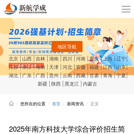
地区导航
北京
山西
吉林
湖南
四川
河南
重庆
上海
辽宁
江苏
浙江
海南
天津
河北
安徽
福建
江西
山东
湖北
广东
广西
贵州
云南
西藏
甘肃
青海
宁夏
新疆
陕西
黑龙江
内蒙古
您所在的位置
首页
新闻资讯
正文
2025年南方科技大学综合评价招生简