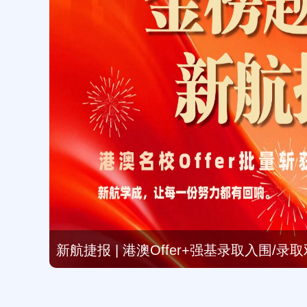
新航捷报 | 港澳Offer+强基录取入围/
情