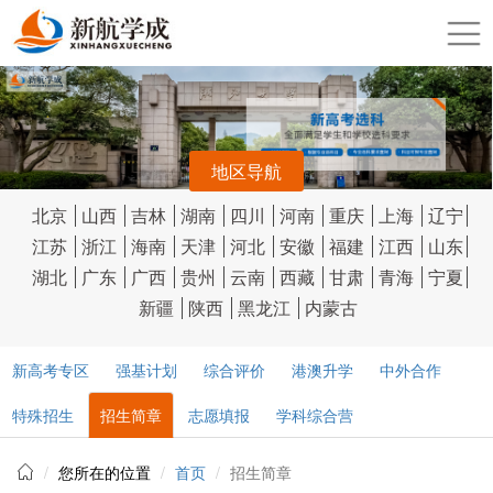
地区导航
北京
山西
吉林
湖南
四川
河南
重庆
上海
辽宁
江苏
浙江
海南
天津
河北
安徽
福建
江西
山东
湖北
广东
广西
贵州
云南
西藏
甘肃
青海
宁夏
新疆
陕西
黑龙江
内蒙古
新高考专区
强基计划
综合评价
港澳升学
中外合作
特殊招生
招生简章
志愿填报
学科综合营
您所在的位置
首页
招生简章