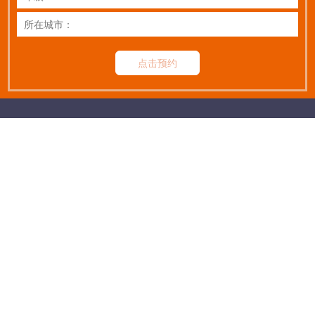
点击预约
扫码关注公众号
让|优|秀|的|学|生|更|优|秀
热线：
400-678-2191
©2010-2019 Rights Reserved 新航学成 京ICP备19002215号-1