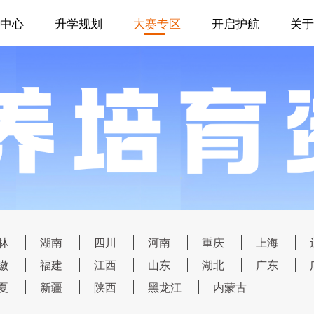
中心
升学规划
大赛专区
开启护航
关于
林
湖南
四川
河南
重庆
上海
徽
福建
江西
山东
湖北
广东
夏
新疆
陕西
黑龙江
内蒙古