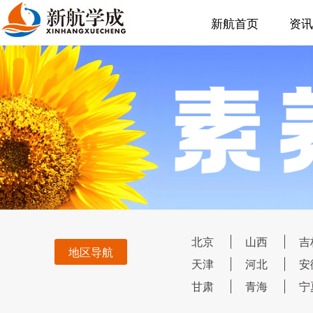
新航首页
资讯
北京
山西
吉
地区导航
天津
河北
安
甘肃
青海
宁