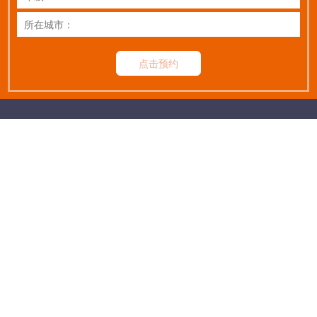
点击预约
扫码关注公众号
让|优|秀|的|学|生|更|优|秀
热线：
400-678-2191
©2010-2019 Rights Reserved 新航学成 京ICP备19002215号-1