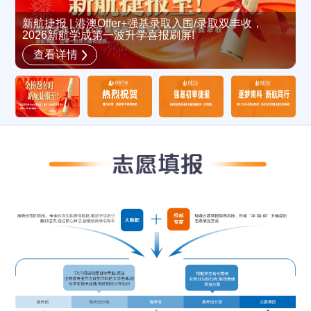
新航捷报 | 港澳Offer+强基录取入围/录取双丰收，
2026新航学成第一波升学喜报刷屏!
新
查看详情