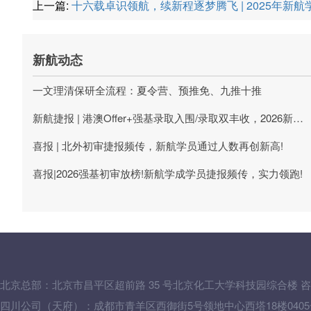
上一篇:
十六载卓识领航，续新程逐梦腾飞 | 2025年新
新航动态
一文理清保研全流程：夏令营、预推免、九推十推
新航捷报 | 港澳Offer+强基录取入围/录取双丰收，2026新航学成第一波升学喜报刷屏!
喜报 | 北外初审捷报频传，新航学员通过人数再创新高!
喜报|2026强基初审放榜!新航学成学员捷报频传，实力领跑!
北京总部：
北京市昌平区超前路 35 号北京化工大学科技园综合楼
咨
四川公司（天府）：成都市青羊区西御街5号领地中心西塔18楼0405号 咨