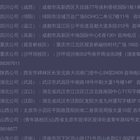
四川公司（成西）：成都市高新西区天目路77号保利香槟国际1栋1单元502
四川公司（绵阳）：绵阳市涪城万达广场SOHO二单元7楼11号 咨询电话：
四川公司（温江）：成都市温江区公平街道花都大道东段312号 咨询电话：
四川公司（高新）：成都市高新区中海国际中心E座1301 咨询电话：028-
重庆公司（观音桥校区）：重庆市江北区观音桥融恒时代广场 1602-1603
重庆公司（沙坪坝校区）：沙坪坝沙南街2号南开商业街2楼（浦发银行
88397611
陕西公司：西安市碑林区长安北路大话南门壹中心24层2409 咨询电话：02
湖北公司
（武昌）：
武汉市武昌区中南路18号中勘大厦1号楼14F 咨询电
湖北公司
（汉口）
：湖北省武汉市江汉区江汉北路南国中心T1写字楼16F 0
湖北公司（汉阳）：湖北省武汉市汉阳区龙阳大道九州通写字楼2F 0278
山西公司：太原市小店区平阳路晋阳街南二巷英语周报大厦10层 咨询电话：
山西
公司：
(青年路校区)山西省太原市迎泽区迎泽街道青年路92号龙湖
5616677
山东公司（济南）：济南市历下区历山路171号历山名郡C1-302室 咨询电话